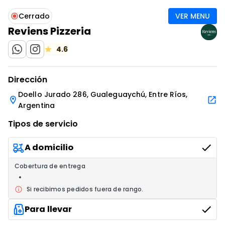
VER MENU
Cerrado
Reviens Pizzeria
IR AL ENLACE
IR AL ENLACE
4.6
Dirección
Doello Jurado 286, Gualeguaychú, Entre Ríos,
Argentina
Tipos de servicio
A domicilio
Cobertura de entrega
Si recibimos pedidos fuera de rango.
Para llevar