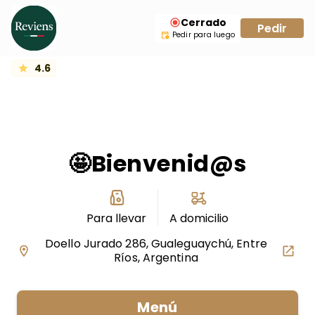
Cerrado
Pedir
Pedir para luego
4.6
🤩Bienvenid@s
Para llevar
A domicilio
Doello Jurado 286, Gualeguaychú, Entre
Ríos, Argentina
Menú